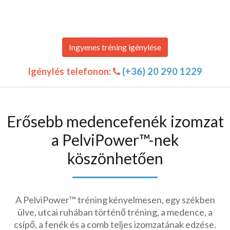
Ingyenes tréning igénylése
Igénylés telefonon:
(+36) 20 290 1229
Erősebb medencefenék izomzat
a PelviPower™-nek
köszönhetően
A PelviPower™ tréning kényelmesen, egy székben
ülve, utcai ruhában történő tréning, a medence, a
csípő, a fenék és a comb teljes izomzatának edzése.