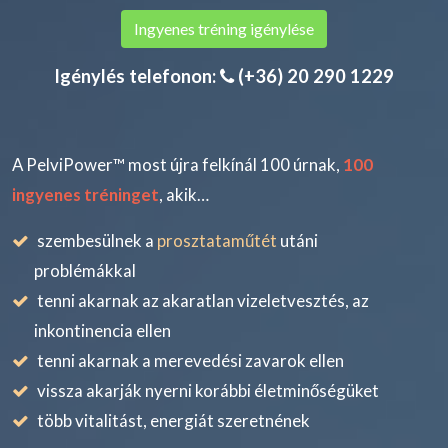
Ingyenes tréning igénylése
Igénylés telefonon:
(+36) 20 290 1229
A PelviPower™ most újra felkínál 100 úrnak,
100
ingyenes tréninget
, akik…
szembesülnek a
prosztataműtét
utáni
problémákkal
tenni akarnak az akaratlan vizeletvesztés, az
inkontinencia ellen
tenni akarnak a merevedési zavarok ellen
vissza akarják nyerni korábbi életminőségüket
több vitalitást, energiát szeretnének