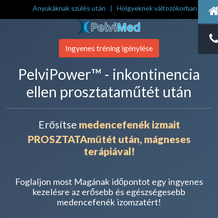
Anyukáknak szülés után
|
Hölgyeknek változókorban
Ingyenes tréning igénylése
PelviPower™ - inkontinencia
ellen prosztataműtét után
Erősítse
medencefenék izmait
PROSZTATAműtét után, mágneses
terápiával!
Foglaljon most Magának időpontot egy ingyenes
kezelésre az erősebb és egészségesebb
medencefenék izomzatért!