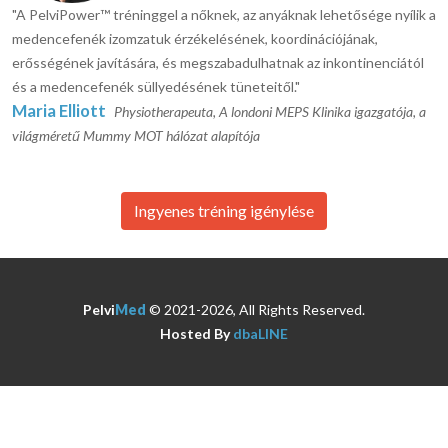
"A PelviPower™ tréninggel a nőknek, az anyáknak lehetősége nyílik a
medencefenék izomzatuk érzékelésének, koordinációjának,
erősségének javítására, és megszabadulhatnak az inkontinenciától
és a medencefenék süllyedésének tüneteitől."
Maria Elliott
Physiotherapeuta, A londoni MEPS Klinika igazgatója, a
világméretű Mummy MOT hálózat alapítója
Ingyenes tréning igénylése
Pelvi
Med
© 2021-2026, All Rights Reserved.
Hosted By
dbaLINE