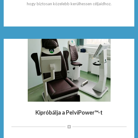
hogy biztosan közelebb kerülhessen céljaidhoz.
Kipróbálja a PelviPower™-t