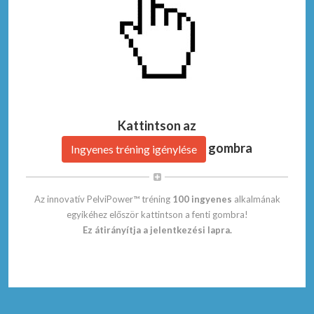
Kattintson az
gombra
Ingyenes tréning igénylése
Az innovatív PelviPower™ tréning
100 ingyenes
alkalmának
egyikéhez először kattintson a fenti gombra!
Ez átirányítja a jelentkezési lapra.