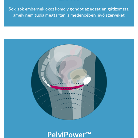
Sok-sok embernek okoz komoly gondot az edzetlen gátizomzat,
amely nem tudja megtartani a medencében lévő szerveket
PelviPower™