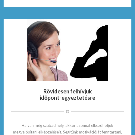
Rövidesen felhívjuk
időpont-egyeztetésre
Ha van még szabad hely, akkor azonnal elkezdhetjük
megvalósítani elképzeléseit. Segítünk motivációját fenntartani,