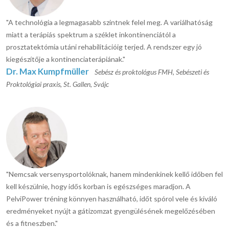
"A technológia a legmagasabb szintnek felel meg. A variálhatóság
miatt a terápiás spektrum a széklet inkontinenciától a
prosztatektómia utáni rehabilitációig terjed. A rendszer egy jó
kiegészítője a kontinenciaterápiának."
Dr. Max Kumpfmüller
Sebész és proktológus FMH, Sebészeti és
Proktológiai praxis, St. Gallen, Svájc
"Nemcsak versenysportolóknak, hanem mindenkinek kellő időben fel
kell készülnie, hogy idős korban is egészséges maradjon. A
PelviPower tréning könnyen használható, időt spórol vele és kiváló
eredményeket nyújt a gátizomzat gyengülésének megelőzésében
és a fitneszben."