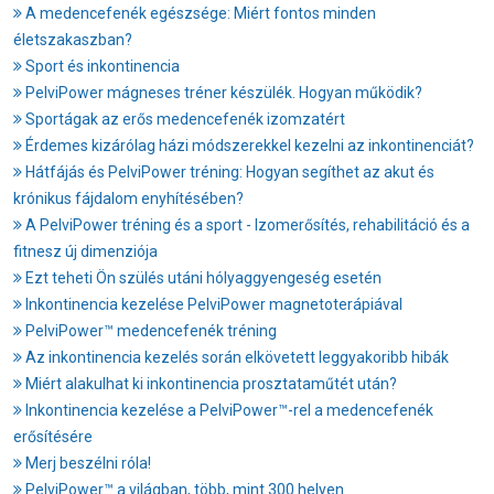
A medencefenék egészsége: Miért fontos minden
életszakaszban?
Sport és inkontinencia
PelviPower mágneses tréner készülék. Hogyan működik?
Sportágak az erős medencefenék izomzatért
Érdemes kizárólag házi módszerekkel kezelni az inkontinenciát?
Hátfájás és PelviPower tréning: Hogyan segíthet az akut és
krónikus fájdalom enyhítésében?
A PelviPower tréning és a sport - Izomerősítés, rehabilitáció és a
fitnesz új dimenziója
Ezt teheti Ön szülés utáni hólyaggyengeség esetén
Inkontinencia kezelése PelviPower magnetoterápiával
PelviPower™ medencefenék tréning
Az inkontinencia kezelés során elkövetett leggyakoribb hibák
Miért alakulhat ki inkontinencia prosztataműtét után?
Inkontinencia kezelése a PelviPower™-rel a medencefenék
erősítésére
Merj beszélni róla!
PelviPower™ a világban, több, mint 300 helyen