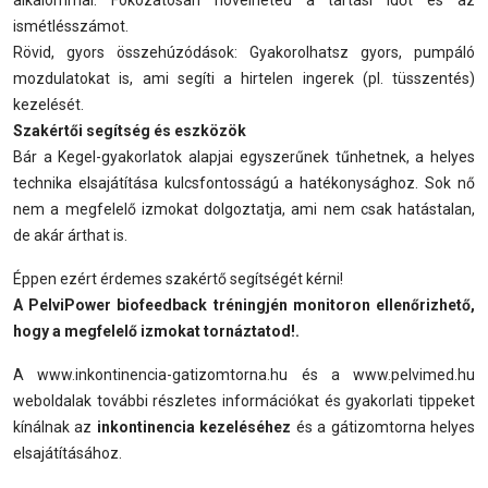
ismétlésszámot.
Rövid, gyors összehúzódások: Gyakorolhatsz gyors, pumpáló
mozdulatokat is, ami segíti a hirtelen ingerek (pl. tüsszentés)
kezelését.
Szakértői segítség és eszközök
Bár a Kegel-gyakorlatok alapjai egyszerűnek tűnhetnek, a helyes
technika elsajátítása kulcsfontosságú a hatékonysághoz. Sok nő
nem a megfelelő izmokat dolgoztatja, ami nem csak hatástalan,
de akár árthat is.
Éppen ezért érdemes szakértő segítségét kérni!
A PelviPower biofeedback tréningjén monitoron ellenőrizhető,
hogy a megfelelő izmokat tornáztatod!.
A www.inkontinencia-gatizomtorna.hu és a www.pelvimed.hu
weboldalak további részletes információkat és gyakorlati tippeket
kínálnak az
inkontinencia kezeléséhez
és a gátizomtorna helyes
elsajátításához.