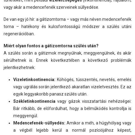
vagy akár a medencefenék szerveinek süllyedése.
De van egy jó hír: a gátizomtorna – vagy más néven medencefenék
torna – hatékony és kulcsfontosságú módszer a szülés utáni
regenerációban.
Miért olyan fontos a gátizomtorna szülés után?
A szülés során a gátizmok megnyúlnak, meggyengülnek, és akár
sérülhetnek is. Ennek következtében a következő problémák
jelentkezhetnek:
Vizeletinkontinencia:
Köhögés, tüsszentés, nevetés, emelés
vagy ugrálás során jelentkező akaratlan vizeletvesztés. Ez az
egyik leggyakoribb panasz szülés után.
Székletinkontinencia
vagy gázok visszatartási nehézségei:
Bár ritkább, de előfordulhat, hogy a bélműködés kontrollja is
meggyengül.
Medencefenék-süllyedés:
Amikor a méh, a húgyhólyag vagy
a végbél lejjebb kerül a normál pozíciójához képest,