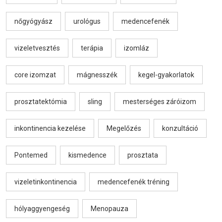
nőgyógyász
urológus
medencefenék
vizeletvesztés
terápia
izomláz
core izomzat
mágnesszék
kegel-gyakorlatok
prosztatektómia
sling
mesterséges záróizom
inkontinencia kezelése
Megelőzés
konzultáció
Pontemed
kismedence
prosztata
vizeletinkontinencia
medencefenék tréning
hólyaggyengeség
Menopauza