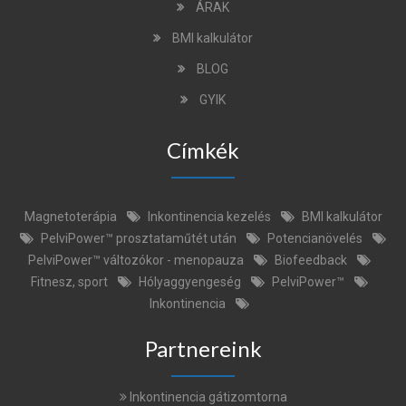
ÁRAK
BMI kalkulátor
BLOG
GYIK
Címkék
Magnetoterápia
Inkontinencia kezelés
BMI kalkulátor
PelviPower™ prosztataműtét után
Potencianövelés
PelviPower™ változókor - menopauza
Biofeedback
Fitnesz, sport
Hólyaggyengeség
PelviPower™
Inkontinencia
Partnereink
Inkontinencia gátizomtorna