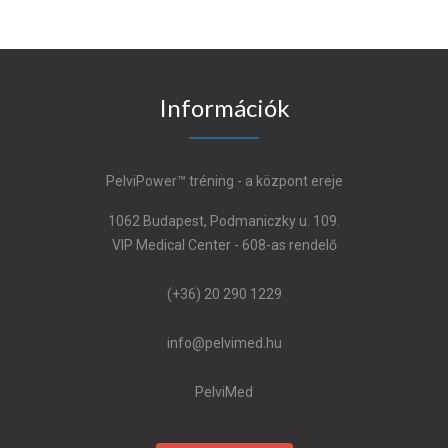
Információk
PelviPower™ tréning - a központ ereje
1062 Budapest, Podmaniczky u. 109.
VIP Medical Center - 608-as rendelő
(+36) 20 290 1229
info@pelvimed.hu
PelviMed