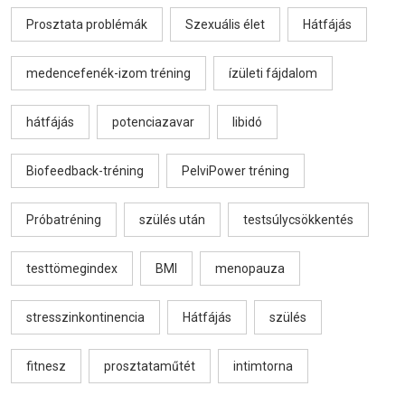
Prosztata problémák
Szexuális élet
Hátfájás
medencefenék-izom tréning
ízületi fájdalom
hátfájás
potenciazavar
libidó
Biofeedback-tréning
PelviPower tréning
Próbatréning
szülés után
testsúlycsökkentés
testtömegindex
BMI
menopauza
stresszinkontinencia
Hátfájás
szülés
fitnesz
prosztataműtét
intimtorna