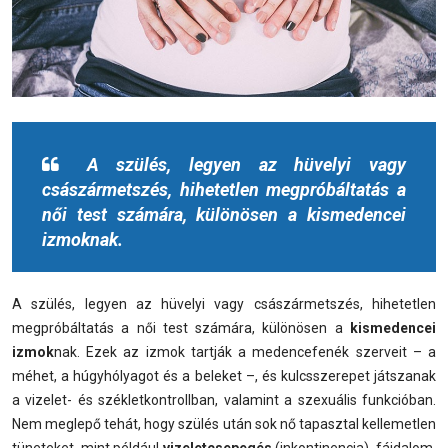
A szülés, legyen az hüvelyi vagy
császármetszés, hihetetlen megpróbáltatás a
női test számára, különösen a kismedencei
izmoknak.
A szülés, legyen az hüvelyi vagy császármetszés, hihetetlen
megpróbáltatás a női test számára, különösen a
kismedencei
izmok
nak. Ezek az izmok tartják a medencefenék szerveit – a
méhet, a húgyhólyagot és a beleket –, és kulcsszerepet játszanak
a vizelet- és székletkontrollban, valamint a szexuális funkcióban.
Nem meglepő tehát, hogy szülés után sok nő tapasztal kellemetlen
tüneteket, mint például
vizeletcsepegés
(inkontinencia), fájdalom,