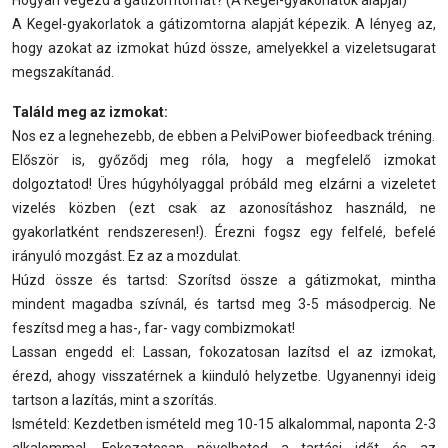
A Kegel-gyakorlatok a gátizomtorna alapját képezik. A lényeg az,
hogy azokat az izmokat húzd össze, amelyekkel a vizeletsugarat
megszakítanád.
Találd meg az izmokat:
Nos ez a legnehezebb, de ebben a PelviPower biofeedback tréning.
Először is, győződj meg róla, hogy a megfelelő izmokat
dolgoztatod! Üres húgyhólyaggal próbáld meg elzárni a vizeletet
vizelés közben (ezt csak az azonosításhoz használd, ne
gyakorlatként rendszeresen!). Érezni fogsz egy felfelé, befelé
irányuló mozgást. Ez az a mozdulat.
Húzd össze és tartsd: Szorítsd össze a gátizmokat, mintha
mindent magadba szívnál, és tartsd meg 3-5 másodpercig. Ne
feszítsd meg a has-, far- vagy combizmokat!
Lassan engedd el: Lassan, fokozatosan lazítsd el az izmokat,
érezd, ahogy visszatérnek a kiinduló helyzetbe. Ugyanennyi ideig
tartson a lazítás, mint a szorítás.
Ismételd: Kezdetben ismételd meg 10-15 alkalommal, naponta 2-3
alkalommal. Fokozatosan növelheted a tartási időt és az