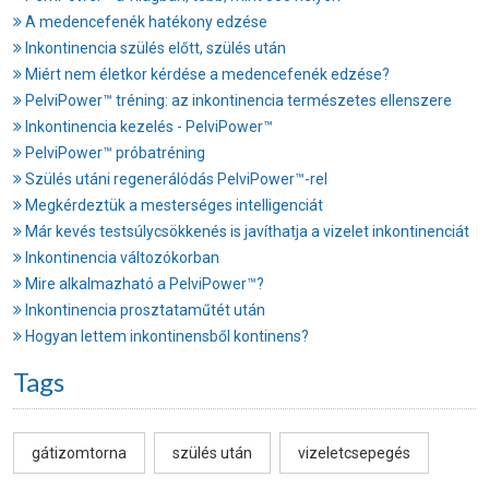
A medencefenék hatékony edzése
Inkontinencia szülés előtt, szülés után
Miért nem életkor kérdése a medencefenék edzése?
PelviPower™ tréning: az inkontinencia természetes ellenszere
Inkontinencia kezelés - PelviPower™
PelviPower™ próbatréning
Szülés utáni regenerálódás PelviPower™-rel
Megkérdeztük a mesterséges intelligenciát
Már kevés testsúlycsökkenés is javíthatja a vizelet inkontinenciát
Inkontinencia változókorban
Mire alkalmazható a PelviPower™?
Inkontinencia prosztataműtét után
Hogyan lettem inkontinensből kontinens?
Tags
gátizomtorna
szülés után
vizeletcsepegés