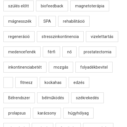
szülés előtt
biofeedback
magnetoterápia
mágnesszék
SPA
rehabilitáció
regeneráció
stresszinkontinencia
vizelettartás
medencefenék
férfi
nő
prostatectomia
inkontinenciabetét
mozgás
folyadékbevitel
fitnesz
kockahas
edzés
Bélrendszer
bélműködés
székrekedés
prolapsus
karácsony
húgyhólyag