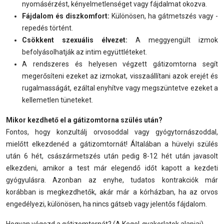
nyomásérzést, kényelmetlenséget vagy fájdalmat okozva.
Fájdalom és diszkomfort:
Különösen, ha gátmetszés vagy -
repedés történt.
Csökkent szexuális élvezet:
A meggyengült izmok
befolyásolhatják az intim együttléteket.
A rendszeres és helyesen végzett gátizomtorna segít
megerősíteni ezeket az izmokat, visszaállítani azok erejét és
rugalmasságát, ezáltal enyhítve vagy megszüntetve ezeket a
kellemetlen tüneteket.
Mikor kezdhető el a gátizomtorna szülés után?
Fontos, hogy konzultálj orvosoddal vagy gyógytornászoddal,
mielőtt elkezdenéd a gátizomtornát! Általában a hüvelyi szülés
után 6 hét, császármetszés után pedig 8-12 hét után javasolt
elkezdeni, amikor a test már elegendő időt kapott a kezdeti
gyógyulásra. Azonban az enyhe, tudatos kontrakciók már
korábban is megkezdhetők, akár már a kórházban, ha az orvos
engedélyezi, különösen, ha nincs gátseb vagy jelentős fájdalom.
Hogyan végezd a gátizomtornát? (A Kegel-gyakorlatok alapjai)