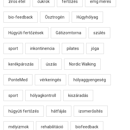
zíros étel
cukrok
fertőzés
emg mérés
bio-feedback
Ösztrogén
Húgyhólyag
Húgyúti fertőzések
Gátizomtorna
szülés
sport
inkontinencia
pilates
jóga
kerékpározás
úszás
Nordic Walking
PonteMed
vérkeringés
hólyaggyengeség
sport
hólyagkontroll
kiszáradás
húgyúti fertőzés
hátfájás
izomerősítés
mélyizmok
rehabilitáció
biofeedback