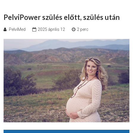
PelviPower szülés előtt, szülés után
PelviMed
2025 április 12
2 perc