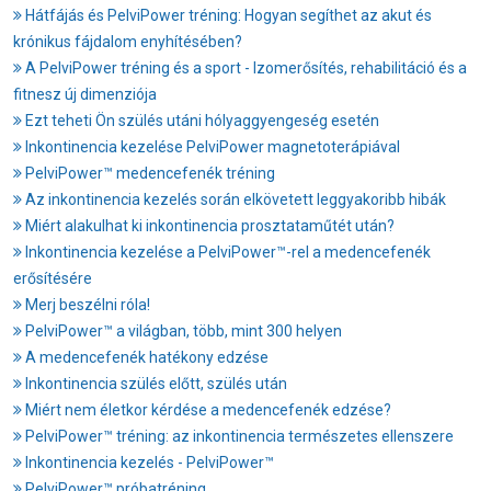
Hátfájás és PelviPower tréning: Hogyan segíthet az akut és
krónikus fájdalom enyhítésében?
A PelviPower tréning és a sport - Izomerősítés, rehabilitáció és a
fitnesz új dimenziója
Ezt teheti Ön szülés utáni hólyaggyengeség esetén
Inkontinencia kezelése PelviPower magnetoterápiával
PelviPower™ medencefenék tréning
Az inkontinencia kezelés során elkövetett leggyakoribb hibák
Miért alakulhat ki inkontinencia prosztataműtét után?
Inkontinencia kezelése a PelviPower™-rel a medencefenék
erősítésére
Merj beszélni róla!
PelviPower™ a világban, több, mint 300 helyen
A medencefenék hatékony edzése
Inkontinencia szülés előtt, szülés után
Miért nem életkor kérdése a medencefenék edzése?
PelviPower™ tréning: az inkontinencia természetes ellenszere
Inkontinencia kezelés - PelviPower™
PelviPower™ próbatréning