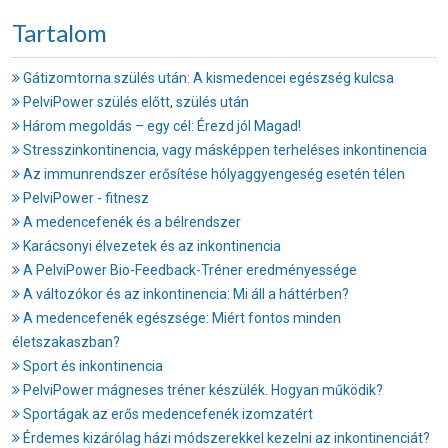
Tartalom
Gátizomtorna szülés után: A kismedencei egészség kulcsa
PelviPower szülés előtt, szülés után
Három megoldás – egy cél: Érezd jól Magad!
Stresszinkontinencia, vagy másképpen terheléses inkontinencia
Az immunrendszer erősítése hólyaggyengeség esetén télen
PelviPower - fitnesz
A medencefenék és a bélrendszer
Karácsonyi élvezetek és az inkontinencia
A PelviPower Bio-Feedback-Tréner eredményessége
A változókor és az inkontinencia: Mi áll a háttérben?
A medencefenék egészsége: Miért fontos minden
életszakaszban?
Sport és inkontinencia
PelviPower mágneses tréner készülék. Hogyan működik?
Sportágak az erős medencefenék izomzatért
Érdemes kizárólag házi módszerekkel kezelni az inkontinenciát?