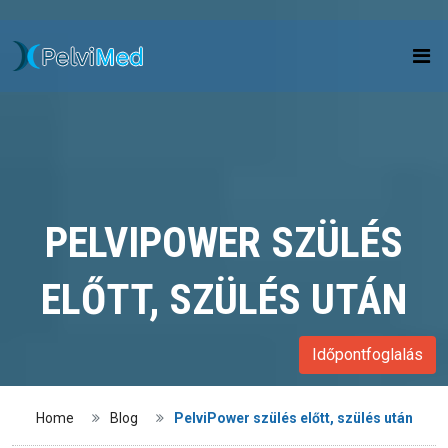
PELVIPOWER SZÜLÉS
ELŐTT, SZÜLÉS UTÁN
Időpontfoglalás
Home
Blog
PelviPower szülés előtt, szülés után