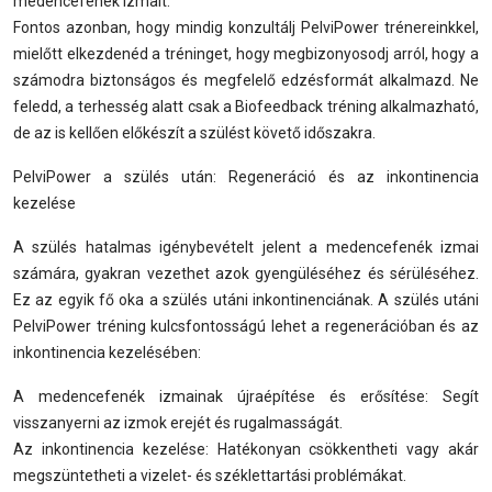
medencefenék izmait.
Fontos azonban, hogy mindig konzultálj PelviPower trénereinkkel,
mielőtt elkezdenéd a tréninget, hogy megbizonyosodj arról, hogy a
számodra biztonságos és megfelelő edzésformát alkalmazd. Ne
feledd, a terhesség alatt csak a Biofeedback tréning alkalmazható,
de az is kellően előkészít a szülést követő időszakra.
PelviPower a szülés után: Regeneráció és az inkontinencia
kezelése
A szülés hatalmas igénybevételt jelent a medencefenék izmai
számára, gyakran vezethet azok gyengüléséhez és sérüléséhez.
Ez az egyik fő oka a szülés utáni inkontinenciának. A szülés utáni
PelviPower tréning kulcsfontosságú lehet a regenerációban és az
inkontinencia kezelésében:
A medencefenék izmainak újraépítése és erősítése: Segít
visszanyerni az izmok erejét és rugalmasságát.
Az inkontinencia kezelése: Hatékonyan csökkentheti vagy akár
megszüntetheti a vizelet- és széklettartási problémákat.