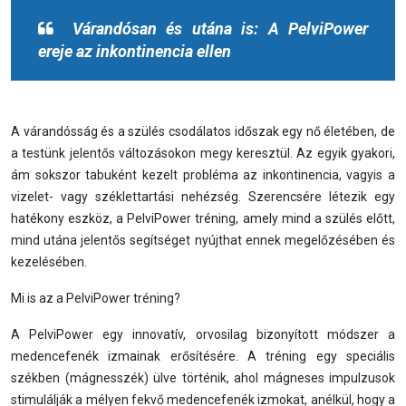
Várandósan és utána is: A PelviPower
ereje az inkontinencia ellen
A várandósság és a szülés csodálatos időszak egy nő életében, de
a testünk jelentős változásokon megy keresztül. Az egyik gyakori,
ám sokszor tabuként kezelt probléma az inkontinencia, vagyis a
vizelet- vagy széklettartási nehézség. Szerencsére létezik egy
hatékony eszköz, a PelviPower tréning, amely mind a szülés előtt,
mind utána jelentős segítséget nyújthat ennek megelőzésében és
kezelésében.
Mi is az a PelviPower tréning?
A PelviPower egy innovatív, orvosilag bizonyított módszer a
medencefenék izmainak erősítésére. A tréning egy speciális
székben (mágnesszék) ülve történik, ahol mágneses impulzusok
stimulálják a mélyen fekvő medencefenék izmokat, anélkül, hogy a