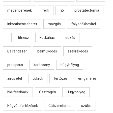
medencefenék
férfi
nő
prostatectomia
inkontinenciabetét
mozgás
folyadékbevitel
fitnesz
kockahas
edzés
Bélrendszer
bélműködés
székrekedés
prolapsus
karácsony
húgyhólyag
zíros étel
cukrok
fertőzés
emg mérés
bio-feedback
Ösztrogén
Húgyhólyag
Húgyúti fertőzések
Gátizomtorna
szülés