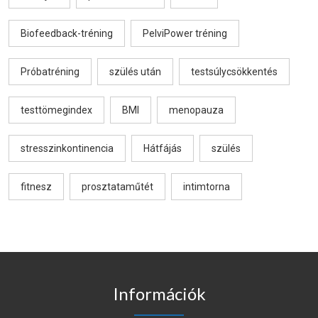
Biofeedback-tréning
PelviPower tréning
Próbatréning
szülés után
testsúlycsökkentés
testtömegindex
BMI
menopauza
stresszinkontinencia
Hátfájás
szülés
fitnesz
prosztataműtét
intimtorna
Információk