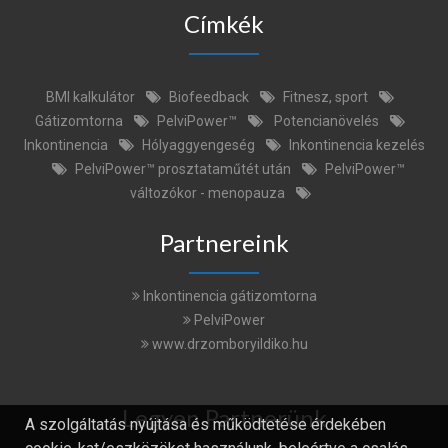
Címkék
BMI kalkulátor
Biofeedback
Fitnesz, sport
Gátizomtorna
PelviPower™
Potencianövelés
Inkontinencia
Hólyaggyengeség
Inkontinencia kezelés
PelviPower™ prosztataműtét után
PelviPower™
változókor - menopauza
Partnereink
Inkontinencia gátizomtorna
PelviPower
www.drzomboryildiko.hu
Legyen Partnerünk
A szolgáltatás nyújtása és működtetése érdekében