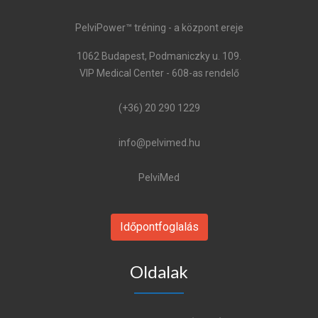
PelviPower™ tréning - a központ ereje
1062 Budapest, Podmaniczky u. 109.
VIP Medical Center - 608-as rendelő
(+36) 20 290 1229
info@pelvimed.hu
PelviMed
Időpontfoglalás
Oldalak