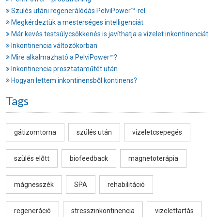
Szülés utáni regenerálódás PelviPower™-rel
Megkérdeztük a mesterséges intelligenciát
Már kevés testsúlycsökkenés is javíthatja a vizelet inkontinenciát
Inkontinencia változókorban
Mire alkalmazható a PelviPower™?
Inkontinencia prosztataműtét után
Hogyan lettem inkontinensből kontinens?
Tags
gátizomtorna
szülés után
vizeletcsepegés
szülés előtt
biofeedback
magnetoterápia
mágnesszék
SPA
rehabilitáció
regeneráció
stresszinkontinencia
vizelettartás