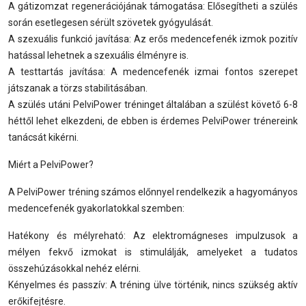
A gátizomzat regenerációjának támogatása: Elősegítheti a szülés
során esetlegesen sérült szövetek gyógyulását.
A szexuális funkció javítása: Az erős medencefenék izmok pozitív
hatással lehetnek a szexuális élményre is.
A testtartás javítása: A medencefenék izmai fontos szerepet
játszanak a törzs stabilitásában.
A szülés utáni PelviPower tréninget általában a szülést követő 6-8
héttől lehet elkezdeni, de ebben is érdemes PelviPower trénereink
tanácsát kikérni.
Miért a PelviPower?
A PelviPower tréning számos előnnyel rendelkezik a hagyományos
medencefenék gyakorlatokkal szemben:
Hatékony és mélyreható: Az elektromágneses impulzusok a
mélyen fekvő izmokat is stimulálják, amelyeket a tudatos
összehúzásokkal nehéz elérni.
Kényelmes és passzív: A tréning ülve történik, nincs szükség aktív
erőkifejtésre.